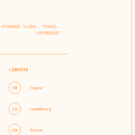
ATHANASE GLOBAL, FRANCE,
LUXEMBOURG
LINKEDIN
FR
France
LU
Luxembourg
CH
Suisse