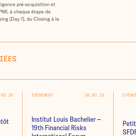
ligence pré-acquisition et
 PMI, à chaque étape de
sing [Day 1], du Closing à la
IÉES
.05.26
ÉVÉNEMENT
30.03.26
ÉVÉNE
Institut Louis Bachelier –
tôt
Petit
19th Financial Risks
SFDR