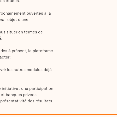
ces études.
rochainement ouvertes à la
ra l’objet d’une
us situer en termes de
é.
 dès à présent, la plateforme
acter :
rir les autres modules déjà
initiative : une participation
n et banques privées
eprésentativité des résultats.