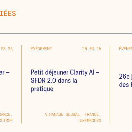
IÉES
.03.26
ÉVÉNEMENT
25.03.26
ÉVÉNE
er –
Petit déjeuner Clarity AI –
26e 
SFDR 2.0 dans la
des 
pratique
RANCE,
ATHANASE GLOBAL, FRANCE,
SUISSE
LUXEMBOURG